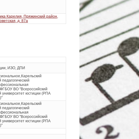
ика Карелия, Пряжинский район,
Советская, д. 87а
ции, ИЗО, ДПИ
иональное,Карельский
 педагогический
офессиональная
,ФГБОУ ВО "Всероссийский
й университет юстиции (РПА
)"
иональное,Карельский
 педагогический
офессиональная
,ФГБОУ ВО "Всероссийский
й университет юстиции (РПА
)"