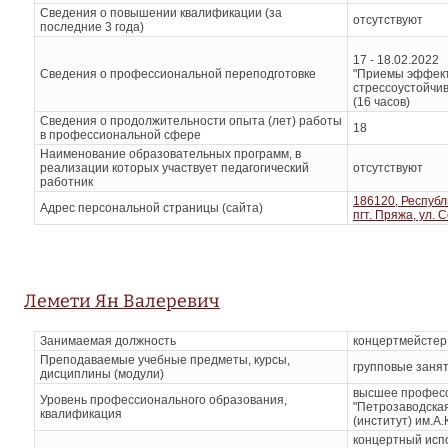
Сведения о повышении квалификации (за
отсутствуют
последние 3 года)
17 - 18.02.2022
Сведения о профессиональной переподготовке
"Приемы эффект
стрессоустойчив
(16 часов)
Сведения о продолжительности опыта (лет) работы
18
в профессиональной сфере
Наименование образовательных программ, в
реализации которых участвует педагогический
отсутствуют
работник
186120, Республ
Адрес персональной страницы (сайта)
пгт. Пряжа, ул. 
Лемети Ян Валеревич
Занимаемая должность
концертмейстер
Преподаваемые учебные предметы, курсы,
групповые заня
дисциплины (модули)
высшее профес
Уровень профессионального образования,
"Петрозаводска
квалификация
(институт) им.А.
концертный испо