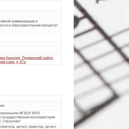
ивной коммуникации и
ости в образовательном процессе"
ика Карелия, Пряжинский район,
Советская, д. 87а
тия
сиональное,ФГБОУ ВПО
я государственная консерватория
К. Глазунова"
лнитель, артист оркестра, артист