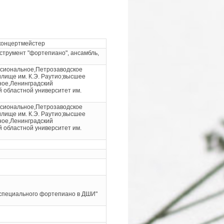
концертмейстер
струмент "фортепиано", ансамбль,
сиональное,Петрозаводское
лище им. К.Э. Раутио;высшее
ое,Ленинградский
 областной университет им.
сиональное,Петрозаводское
лище им. К.Э. Раутио;высшее
ое,Ленинградский
 областной университет им.
специального фортепиано в ДШИ"