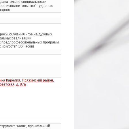
одаватель по специальности
ное исполнительство" - ударные
ларнет
росы обучения игре на духовых
 рамках реализации
х предпрофессиональных программ
 искусств" (36 часов)
ика Карелия, Пряжинский район,
Советская, д. 87а
струмент "баян", музыкальный