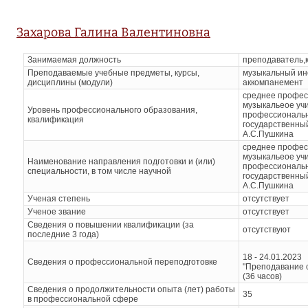
Захарова Галина Валентиновна
Занимаемая должность
преподаватель,
Преподаваемые учебные предметы, курсы,
музыкальный ин
дисциплины (модули)
аккомпанемент
среднее профес
музыкальеое учи
Уровень профессионального образования,
профессиональн
квалификация
государственный
А.С.Пушкина
среднее профес
музыкальеое учи
Наименование направления подготовки и (или)
профессиональн
специальности, в том числе научной
государственный
А.С.Пушкина
Ученая степень
отсутствует
Ученое звание
отсутствует
Сведения о повышении квалификации (за
отсутствуют
последние 3 года)
18 - 24.01.2023
Сведения о профессиональной переподготовке
"Преподавание 
(36 часов)
Сведения о продолжительности опыта (лет) работы
35
в профессиональной сфере