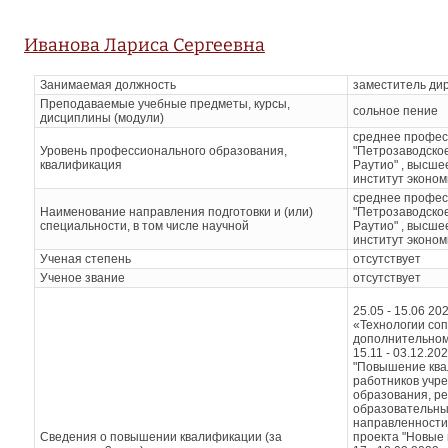
Иванова Лариса Сергеевна
Занимаемая должность
заместитель ди
Преподаваемые учебные предметы, курсы,
сольное пение
дисциплины (модули)
среднее профес
Уровень профессионального образования,
"Петрозаводское
квалификация
Раутио" , высш
институт эконом
среднее профес
Наименование направления подготовки и (или)
"Петрозаводское
специальности, в том числе научной
Раутио" , высш
институт эконом
Ученая степень
отсутствует
Ученое звание
отсутствует
25.05 - 15.06 20
«Технологии со
дополнительном
15.11 - 03.12.20
"Повышение ква
работников учр
образования, р
образовательны
направленности"
Сведения о повышении квалификации (за
проекта "Новые 