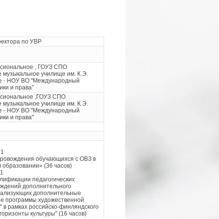
ректора по УВР
сиональное , ГОУЗ СПО
 музыкальное училище им. К.Э.
ее - НОУ ВО "Международный
ики и права"
сиональное ,ГОУЗ СПО
 музыкальное училище им. К.Э.
ее - НОУ ВО "Международный
ики и права"
21
провождения обучающихся с ОВЗ в
 образовании» (36 часов)
21
лификации педагогических
еждений дополнительного
еализующих дополнительные
е программы художественной
 в рамках российско-финляндского
горизонты культуры" (16 часов)