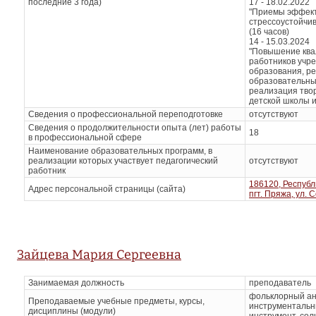
последние 3 года)
17 - 18.02.2022
"Приемы эффект
стрессоустойчив
(16 часов)
14 - 15.03.2024
"Повышение ква
работников учр
образования, р
образовательны
реализация твор
детской школы ис
Сведения о профессиональной переподготовке
отсутствуют
Сведения о продолжительности опыта (лет) работы
18
в профессиональной сфере
Наименование образовательных программ, в
реализации которых участвует педагогический
отсутствуют
работник
186120, Республ
Адрес персональной страницы (сайта)
пгт. Пряжа, ул. 
Зайцева Мария Сергеевна
Занимаемая должность
преподаватель
фольклорный ан
Преподаваемые учебные предметы, курсы,
инструментальн
дисциплины (модули)
инструмент, со