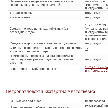
Наименование направления подготовки и (или)
ансамбля, преп
специальности, в том числе научной
"Инструменталь
инструменты - к
Ученая степень
отсутствует
Ученое звание
отсутствует
15 - 18.04.2023
Сведения о повышении квалификации (за
"Актуальные воп
последние 3 года)
инструментах в
дополнительны
в детских школах
Сведения о профессиональной переподготовке
отсутствуют
Сведения о продолжительности опыта (лет) работы
15
в профессиональной сфере
Наименование образовательных программ, в
реализации которых участвует педагогический
отсутствуют
работник
186120, Республ
Адрес персональной страницы (сайта)
пгт. Пряжа, ул. 
Петропавловская Екатерина Анатольевна
Занимаемая должность
преподаватель
музыкальный ин
Преподаваемые учебные предметы, курсы,