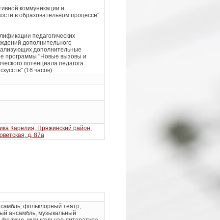
ивной коммуникации и
ости в образовательном процессе"
лификации педагогических
еждений дополнительного
еализующих дополнительные
е программы "Новые вызовы и
ческого потенциала педагога
кусств" (16 часов)
ика Карелия, Пряжинский район,
Советская, д. 87а
самбль, фольклорный театр,
ый ансамбль, музыкальный
льфеджио, музыкальная литература