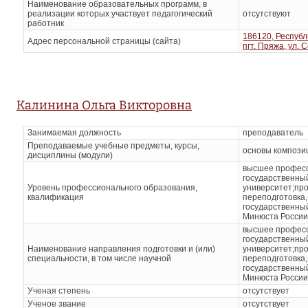
Наименование образовательных программ, в
реализации которых участвует педагогический
отсутствуют
работник
186120, Республ
Адрес персональной страницы (сайта)
пгт. Пряжа, ул. 
Калинина Ольга Викторовна
Занимаемая должность
преподаватель
Преподаваемые учебные предметы, курсы,
основы компози
дисциплины (модули)
высшее професс
государственный
Уровень профессионального образования,
университет;пр
квалификация
переподготовка
государственны
Минюста России
высшее професс
государственный
Наименование направления подготовки и (или)
университет;пр
специальности, в том числе научной
переподготовка
государственны
Минюста России
Ученая степень
отсутствует
Ученое звание
отсутствует