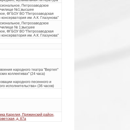
сиональное, Петрозаводское
 училище №1;высшее
ое, ФГБОУ ВО "Петрозаводская
 консерватория им. А.К. Глазунова"
сиональное, Петрозаводское
 училище № 1;высшее
ое, ФГБОУ ВО "Петрозаводская
 консерватория им. А.К. Глазунова"
воения народного театра "Вертеп"
ских коллективах" (24 часа)
овации народного песенного и
го исполнительства» (36 часов)
ика Карелия, Пряжинский район,
Советская, д. 87а