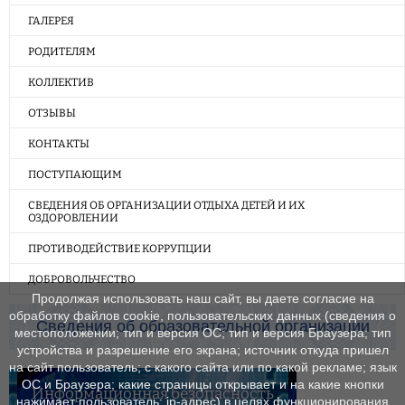
ГАЛЕРЕЯ
РОДИТЕЛЯМ
КОЛЛЕКТИВ
ОТЗЫВЫ
КОНТАКТЫ
ПОСТУПАЮЩИМ
СВЕДЕНИЯ ОБ ОРГАНИЗАЦИИ ОТДЫХА ДЕТЕЙ И ИХ
ОЗДОРОВЛЕНИИ
ПРОТИВОДЕЙСТВИЕ КОРРУПЦИИ
ДОБРОВОЛЬЧЕСТВО
Продолжая использовать наш сайт, вы даете согласие на
обработку файлов cookie, пользовательских данных (сведения о
Сведения об образовательной организации
местоположении; тип и версия ОС; тип и версия Браузера; тип
устройства и разрешение его экрана; источник откуда пришел
на сайт пользователь; с какого сайта или по какой рекламе; язык
ОС и Браузера; какие страницы открывает и на какие кнопки
Информационная безопасность
нажимает пользователь; ip-адрес) в целях функционирования