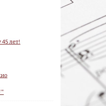
 45 лет!
жио
'"