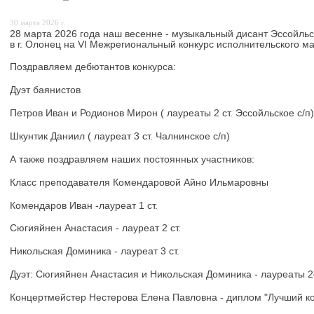
30 марта 2026 г.
28 марта 2026 года наш весенне - музыкальный дисант Эссойльск
в г. Олонец на VI Межрегиональный конкурс исполнительского м
Поздравляем дебютантов конкурса:
Дуэт баянистов
Петров Иван и Родионов Мирон ( лауреаты 2 ст. Эссойльское с/п)
Шкунтик Даниил ( лауреат 3 ст. Чалнинское с/п)
А также поздравляем наших постоянных участников:
Класс преподавателя Комендаровой Айно Ильмаровны
Комендаров Иван -лауреат 1 ст.
Сюгияйнен Анастасия - лауреат 2 ст.
Никольская Доминика - лауреат 3 ст.
Дуэт: Сюгияйнен Анастасия и Никольская Доминика - лауреаты 2с
Концертмейстер Нестерова Елена Павловна - диплом "Лучший к