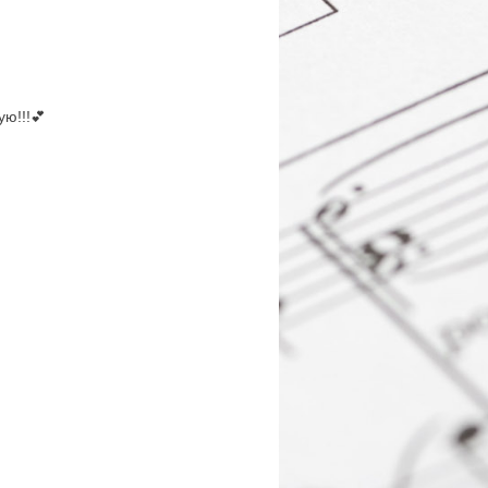
ю!!!💕