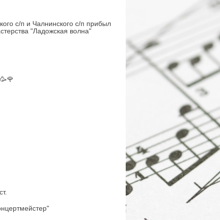
ого с/п и Чалнинского с/п прибыл
астерства "Ладожская волна"
🥳🌹
т.
онцертмейстер"