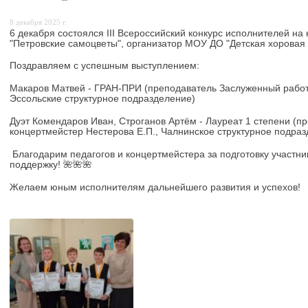
8 декабря 2025 г.
6 декабря состоялся III Всероссийский конкурс исполнителей н
"Петровские самоцветы", организатор МОУ ДО "Детская хоровая
Поздравляем с успешным выступлением:
Макаров Матвей - ГРАН-ПРИ (преподаватель Заслуженный работн
Эссольские структурное подразделение)
Дуэт Комендаров Иван, Строганов Артём - Лауреат 1 степени (п
концертмейстер Нестерова Е.П., Чалнинское структурное подра
Благодарим педагогов и концертмейстера за подготовку участни
поддержку! 🌺🌺🌺
Желаем юным исполнителям дальнейшего развития и успехов!