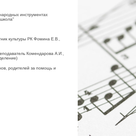
а народных инструментах
 школа"
ик культуры РК Фомина Е.В.,
реподаватель Комендарова А.И.,
зделение)
ков, родителей за помощь и