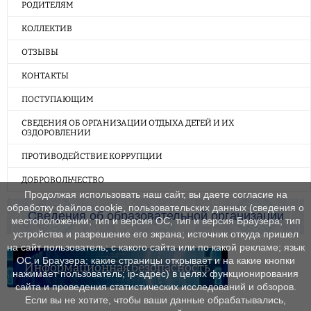
РОДИТЕЛЯМ
КОЛЛЕКТИВ
ОТЗЫВЫ
КОНТАКТЫ
ПОСТУПАЮЩИМ
СВЕДЕНИЯ ОБ ОРГАНИЗАЦИИ ОТДЫХА ДЕТЕЙ И ИХ
ОЗДОРОВЛЕНИИ
ПРОТИВОДЕЙСТВИЕ КОРРУПЦИИ
ДОБРОВОЛЬЧЕСТВО
Продолжая использовать наш сайт, вы даете согласие на
обработку файлов cookie, пользовательских данных (сведения о
Сведения об образовательной организации
местоположении; тип и версия ОС; тип и версия Браузера; тип
устройства и разрешение его экрана; источник откуда пришел
на сайт пользователь; с какого сайта или по какой рекламе; язык
ОС и Браузера; какие страницы открывает и на какие кнопки
Информационная безопасность
нажимает пользователь; ip-адрес) в целях функционирования
сайта и проведения статистических исследований и обзоров.
Если вы не хотите, чтобы ваши данные обрабатывались,