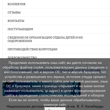
КОЛЛЕКТИВ
ОТЗЫВЫ
КОНТАКТЫ
ПОСТУПАЮЩИМ
СВЕДЕНИЯ ОБ ОРГАНИЗАЦИИ ОТДЫХА ДЕТЕЙ И ИХ
ОЗДОРОВЛЕНИИ
ПРОТИВОДЕЙСТВИЕ КОРРУПЦИИ
ДОБРОВОЛЬЧЕСТВО
Продолжая использовать наш сайт, вы даете согласие на
обработку файлов cookie, пользовательских данных (сведения о
Сведения об образовательной организации
местоположении; тип и версия ОС; тип и версия Браузера; тип
устройства и разрешение его экрана; источник откуда пришел
на сайт пользователь; с какого сайта или по какой рекламе; язык
ОС и Браузера; какие страницы открывает и на какие кнопки
Информационная безопасность
нажимает пользователь; ip-адрес) в целях функционирования
сайта и проведения статистических исследований и обзоров.
Если вы не хотите, чтобы ваши данные обрабатывались,
покиньте сайт.
Национальная детская школа искусств им. В. Л. Калаберды