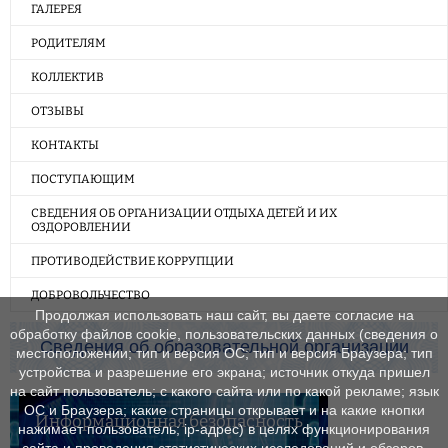
ГАЛЕРЕЯ
РОДИТЕЛЯМ
КОЛЛЕКТИВ
ОТЗЫВЫ
КОНТАКТЫ
ПОСТУПАЮЩИМ
СВЕДЕНИЯ ОБ ОРГАНИЗАЦИИ ОТДЫХА ДЕТЕЙ И ИХ
ОЗДОРОВЛЕНИИ
ПРОТИВОДЕЙСТВИЕ КОРРУПЦИИ
ДОБРОВОЛЬЧЕСТВО
Продолжая использовать наш сайт, вы даете согласие на
обработку файлов cookie, пользовательских данных (сведения о
Сведения об образовательной организации
местоположении; тип и версия ОС; тип и версия Браузера; тип
устройства и разрешение его экрана; источник откуда пришел
на сайт пользователь; с какого сайта или по какой рекламе; язык
ОС и Браузера; какие страницы открывает и на какие кнопки
Информационная безопасность
нажимает пользователь; ip-адрес) в целях функционирования